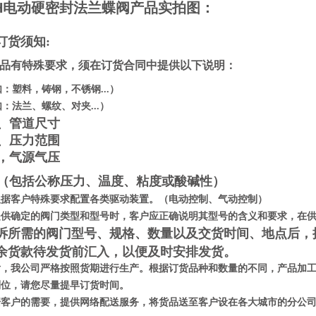
3H电动硬密封法兰蝶阀
产品实拍图：
订货须知:
品有特殊要求，须在订货合同中提供以下说明：
如：塑料，铸钢，不锈钢...）
：法兰、螺纹、对夹...）
径、管道尺寸
度、压力范围
压，气源气压
质（包括公称压力、温度、粘度或酸碱性）
根据客户特殊要求配置各类驱动装置。（电动控制、气动控制）
提供确定的阀门类型和型号时，客户应正确说明其型号的含义和要求，在
诉所需的阀门型号、规格、数量以及交货时间、地点后，
余货款待发货前汇入，以便及时安排发货。
，我公司严格按照货期进行生产。根据订货品种和数量的不同，产品加工
到位，请您尽量提早订货时间。
据客户的需要，提供网络配送服务，将货品送至客户设在各大城市的分公