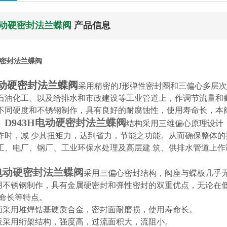
H电动硬密封法兰蝶阀
产品信息
硬密封法兰蝶阀
电动硬密封法兰蝶阀
采用精密的J形弹性密封圈和三偏心多层次
石油化工、以及给排水和市政建设等工业管道上，作调节流量和
不同硬度和不锈钢制作，具有良好的耐腐蚀性，使用寿命长，本阀均有
D943H电动硬密封法兰蝶阀
。
结构采用三维偏心原理设计
作时，减 少其扭矩力，达到省力，节能之功能。从而确保整体
工、电厂、钢厂、工业环保水处理及高层建 筑、供排水管道上
H电动硬密封法兰蝶阀
采用三偏心密封结构，阀座与蝶板几乎
选用不锈钢制作，具有金属硬密封和弹性密封的双重优点，无论在
寿命长等特点。
封面采用堆焊钴基硬质合金，密封面耐磨损，使用寿命长。
蝶板采用绗架结构，强度高，过流面积大，流阻小。