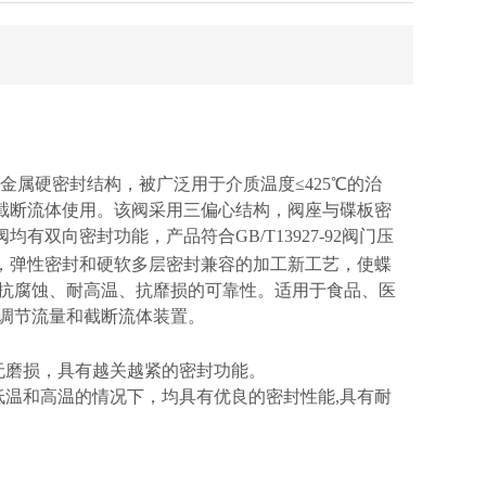
金属硬密封结构，被广泛用于介质温度≤425℃的治
截断流体使用。该阀采用三偏心结构，阀座与碟板密
双向密封功能，产品符合GB/T13927-92阀门压
，弹性密封和硬软多层密封兼容的加工新工艺，使蝶
的抗腐蚀、耐高温、抗靡损的可靠性。适用于食品、医
作调节流量和截断流体装置。
无磨损，具有越关越紧的密封功能。
低温和高温的情况下，均具有优良的密封性能,具有耐