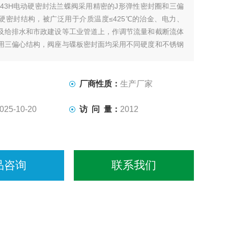
943H电动硬密封法兰蝶阀采用精密的J形弹性密封圈和三偏
硬密封结构，被广泛用于介质温度≤425℃的治金、电力、
及给排水和市政建设等工业管道上，作调节流量和截断流体
用三偏心结构，阀座与碟板密封面均采用不同硬度和不锈钢
好的耐腐蚀性，使用寿命长，本阀均有双向密封功能，产品
927-92阀门压力试验标准。
厂商性质：
生产厂家
025-10-20
访 问 量：
2012
品咨询
联系我们