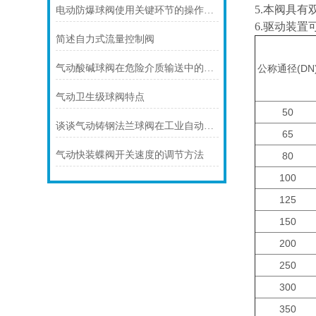
5.本阀具
电动防爆球阀使用关键环节的操作规范
6.驱动装置
简述自力式流量控制阀
气动酸碱球阀在危险介质输送中的优势
公称通径(DN
气动卫生级球阀特点
50
谈谈气动铸钢法兰球阀在工业自动化中的应用
65
气动快装蝶阀开关速度的调节方法
80
100
125
150
200
250
300
350