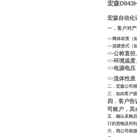
宏森
D94
宏森自动化
一．客户对产
<>阀体材质（
<>连接形式（如
<>公称直
<>环境温
<>电源电
<>流体性
二．宏森公司
三．如由客户
四．客户告
司账户，其
五．确认采购后
订的货物及时
六．我公司根