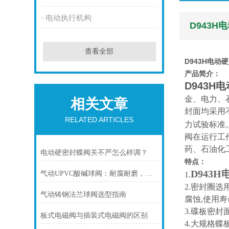
电动执行机构
D943
查看全部
D943H电动
产品简介：
D943H
金、电力、
相关文章
封面均采用
RELATED ARTICLES
力试验标准
阀在运行工
药、石油化
电动硬密封蝶阀关不严怎么样调？
特点：
D943
气动UPVC酸碱球阀：耐腐耐磨，气动控制
1.
2.密封圈
气动铸钢法兰球阀选型指南
腐蚀,使用
3.碟板密
板式电磁阀与插装式电磁阀的区别
4.大规格